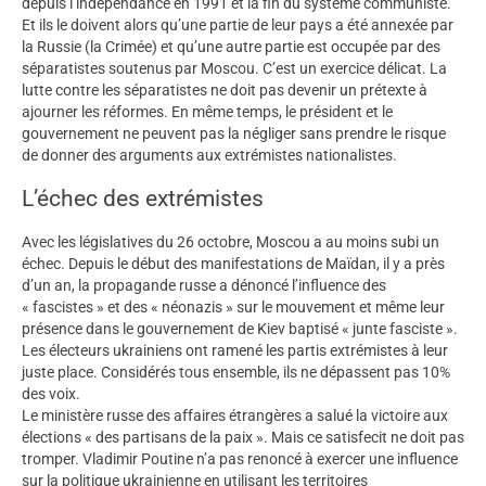
depuis l’indépendance en 1991 et la fin du système communiste.
Et ils le doivent alors qu’une partie de leur pays a été annexée par
la Russie (la Crimée) et qu’une autre partie est occupée par des
séparatistes soutenus par Moscou. C’est un exercice délicat. La
lutte contre les séparatistes ne doit pas devenir un prétexte à
ajourner les réformes. En même temps, le président et le
gouvernement ne peuvent pas la négliger sans prendre le risque
de donner des arguments aux extrémistes nationalistes.
L’échec des extrémistes
Avec les législatives du 26 octobre, Moscou a au moins subi un
échec. Depuis le début des manifestations de Maïdan, il y a près
d’un an, la propagande russe a dénoncé l’influence des
« fascistes » et des « néonazis » sur le mouvement et même leur
présence dans le gouvernement de Kiev baptisé « junte fasciste ».
Les électeurs ukrainiens ont ramené les partis extrémistes à leur
juste place. Considérés tous ensemble, ils ne dépassent pas 10%
des voix.
Le ministère russe des affaires étrangères a salué la victoire aux
élections « des partisans de la paix ». Mais ce satisfecit ne doit pas
tromper. Vladimir Poutine n’a pas renoncé à exercer une influence
sur la politique ukrainienne en utilisant les territoires