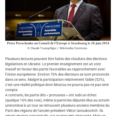
Petro Porochenko au Conseil de l’Europe à Strasbourg le 26 juin 2014
Claude Truong-Ngoc / Wikimedia Commons
Plusieurs lectures peuvent être faites des résultats des élections
législatives en Ukraine. Le premier enseignement est un vote
massif en faveur des partis favorables au rapprochement avec
l’Union européenne. Environ 70% des électeurs se sont prononcés
dans ce sens. Malgré la participation relativement faible (52%),
c’est une réalité politique dont Moscou ne pourra pas ne pas tenir
compte.
A contrario, les partis dits « prorusses » ont subi un échec
(quelque 10% des voix), même si parmi les députés élus au scrutin
uninominal à un tour se retrouvent plusieurs anciens membres du
Parti des régions de l’ancien président Viktor Ianoukovitch. Ils
seront environ soixante-dix, sur quatre cent cinquante. Mais on