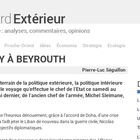
Proche-Orient
Idées
Économie
Stratégie
Ecologie
Y À BEYROUTH
Pierre-Luc Séguillon
rrain de la politique extérieure, la politique intérieure
 le voyage qu’effectue le chef de l’Etat ce samedi au
ai dernier, de l’ancien chef de l’armée, Michel Sleimane,
L
L
ace l’heureux dénouement, grâce à l’accord de Doha, d’une crise
U
 failli jeter le Liban de nouveau dans la guerre civile, Nicolas
T
bjectifs diplomatiques.
L