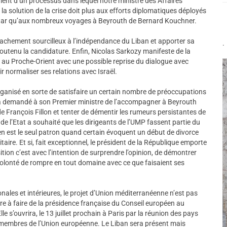
ent d’un processus dans lequel notre ministre des Affaires
la solution de la crise doit plus aux efforts diplomatiques déployés
Qatar qu’aux nombreux voyages à Beyrouth de Bernard Kouchner.
achement sourcilleux à l’indépendance du Liban et apporter sa
.
outenu la candidature. Enfin, Nicolas Sarkozy manifeste de la
er au Proche-Orient avec une possible reprise du dialogue avec
 normaliser ses relations avec Israël.
 organisé en sorte de satisfaire un certain nombre de préoccupations
zy a demandé à son Premier ministre de l’accompagner à Beyrouth
 de François Fillon et tenter de démentir les rumeurs persistantes de
de l’Etat a souhaité que les dirigeants de l’UMP fassent partie du
en est le seul patron quand certain évoquent un début de divorce
itaire. Et si, fait exceptionnel, le président de la République emporte
tion c’est avec l’intention de surprendre l’opinion, de démontrer
 volonté de rompre en tout domaine avec ce que faisaient ses
ales et intérieures, le projet d’Union méditerranéenne n’est pas
e à faire de la présidence française du Conseil européen au
 s’ouvrira, le 13 juillet prochain à Paris par la réunion des pays
 membres de l’Union européenne. Le Liban sera présent mais