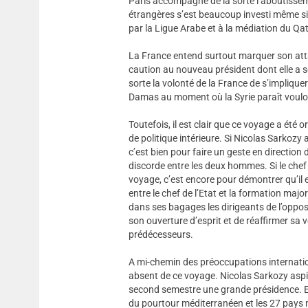
Paris accompagne de la sorte l’aboutissem
étrangères s’est beaucoup investi même si 
par la Ligue Arabe et à la médiation du 
La France entend surtout marquer son att
caution au nouveau président dont elle a s
sorte la volonté de la France de s’impliqu
Damas au moment où la Syrie paraît vouloir
Toutefois, il est clair que ce voyage a été
de politique intérieure. Si Nicolas Sarko
c’est bien pour faire un geste en direction
discorde entre les deux hommes. Si le chef 
voyage, c’est encore pour démontrer qu’il 
entre le chef de l’Etat et la formation major
dans ses bagages les dirigeants de l’opposi
son ouverture d’esprit et de réaffirmer sa
prédécesseurs.
A mi-chemin des préoccupations internation
absent de ce voyage. Nicolas Sarkozy aspir
second semestre une grande présidence. Elle
du pourtour méditerranéen et les 27 pays