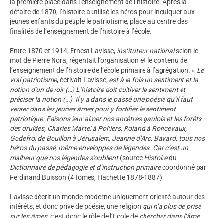
la première place dans l’enseignement de l’histoire. Après la
défaite de 1870, l’histoire a utilisé les héros pour inculquer aux
jeunes enfants du peuple le patriotisme, placé au centre des
finalités de l’enseignement de l’histoire à l’école.
Entre 1870 et 1914, Ernest Lavisse,
instituteur national
selon le
mot de Pierre Nora, régentait l’organisation et le contenu de
l’enseignement de l’histoire de l’école primaire à l’agrégation. «
Le
vrai patriotisme
, écrivait Lavisse,
est à la fois un sentiment et la
notion d’un devoir (…) L’histoire doit cultiver le sentiment et
préciser la notion (…). Il y a dans le passé une poésie qu’il faut
verser dans les jeunes âmes pour y fortifier le sentiment
patriotique. Faisons leur aimer nos ancêtres gaulois et les forêts
des druides, Charles Martel à Poitiers, Roland à Roncevaux,
Godefroi de Bouillon à Jérusalem, Jeanne d’Arc, Bayard, tous nos
héros du passé, même enveloppés de légendes. Car c’est un
malheur que nos légendes s’oublient
(source
Histoire
du
Dictionnaire de pédagogie et d’instruction primaire
coordonné
par
Ferdinand Buisson
(4 tomes, Hachette 1878-1887).
Lavisse décrit un monde moderne uniquement orienté autour des
intérêts, et donc privé de poésie, une religion
qui n’a plus de prise
sur les âmes
, c’est donc le rôle de l’Ecole de
chercher dans l’âme