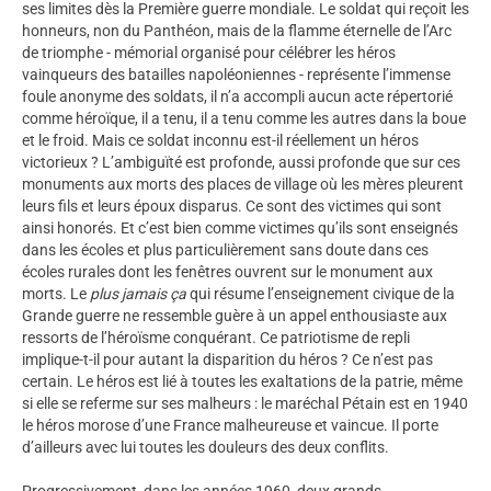
ses limites dès la Première guerre mondiale. Le soldat qui reçoit les
honneurs, non du Panthéon, mais de la flamme éternelle de l’Arc
de triomphe - mémorial organisé pour célébrer les héros
vainqueurs des batailles napoléoniennes - représente l’immense
foule anonyme des soldats, il n’a accompli aucun acte répertorié
comme héroïque, il a tenu, il a tenu comme les autres dans la boue
et le froid. Mais ce soldat inconnu est-il réellement un héros
victorieux ? L’ambiguïté est profonde, aussi profonde que sur ces
monuments aux morts des places de village où les mères pleurent
leurs fils et leurs époux disparus. Ce sont des victimes qui sont
ainsi honorés. Et c’est bien comme victimes qu’ils sont enseignés
dans les écoles et plus particulièrement sans doute dans ces
écoles rurales dont les fenêtres ouvrent sur le monument aux
morts. Le
plus jamais ça
qui résume l’enseignement civique de la
Grande guerre ne ressemble guère à un appel enthousiaste aux
ressorts de l’héroïsme conquérant. Ce patriotisme de repli
implique-t-il pour autant la disparition du héros ? Ce n’est pas
certain. Le héros est lié à toutes les exaltations de la patrie, même
si elle se referme sur ses malheurs : le maréchal Pétain est en 1940
le héros morose d’une France malheureuse et vaincue. Il porte
d’ailleurs avec lui toutes les douleurs des deux conflits.
Progressivement, dans les années 1960, deux grands