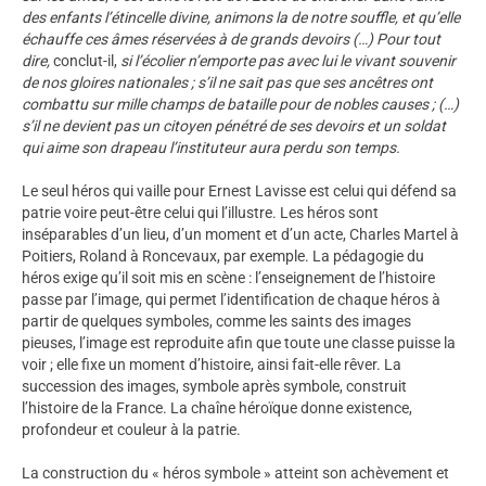
des enfants l’étincelle divine, animons la de notre souffle, et qu’elle
échauffe ces âmes réservées à de grands devoirs (…) Pour tout
dire,
conclut-il,
si l’écolier n’emporte pas avec lui le vivant souvenir
de nos gloires nationales ; s’il ne sait pas que ses ancêtres ont
combattu sur mille champs de bataille pour de nobles causes ; (…)
s’il ne devient pas un citoyen pénétré de ses devoirs et un soldat
qui aime son drapeau l’instituteur aura perdu son temps.
Le seul héros qui vaille pour Ernest Lavisse est celui qui défend sa
patrie voire peut-être celui qui l’illustre. Les héros sont
inséparables d’un lieu, d’un moment et d’un acte, Charles Martel à
Poitiers, Roland à Roncevaux, par exemple. La pédagogie du
héros exige qu’il soit mis en scène : l’enseignement de l’histoire
passe par l’image, qui permet l’identification de chaque héros à
partir de quelques symboles, comme les saints des images
pieuses, l’image est reproduite afin que toute une classe puisse la
voir ; elle fixe un moment d’histoire, ainsi fait-elle rêver. La
succession des images, symbole après symbole, construit
l’histoire de la France. La chaîne héroïque donne existence,
profondeur et couleur à la patrie.
La construction du « héros symbole » atteint son achèvement et