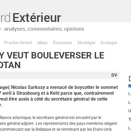
Proche-Orient
Idées
Économie
Stratégie
Ecologie
Y VEUT BOULEVERSER LE
’OTAN
DV
egel
, Nicolas Sarkozy a menacé de boycotter le sommet
e 7 avril à Strasbourg et à Kehl parce que, contrairement
L
veut être assis à côté du secrétaire général de cette
L
r.
U
lliance atlantique, le secrétaire général est encadré par le
T
étaire général adjoint. Les représentants des pays membres siègent
L
, commençant par la Belgique et se terminant par les Etats-Unis