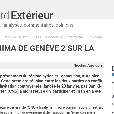
Proche-Orient
Idées
Économie
Stratégie
Ecologie
IMA DE GENÈVE 2 SUR LA
Nicolas Aggiouri
présentants du régime syrien et l’opposition, aura bien
 Cette première réunion entre les deux parties en conflit
L
l’invitation controversée, lancée le 20 janvier, par Ban Ki-
L
ien (CNS) a alors refusé d’y participer et l’Iran en a été
U
T
taire général de l’ONU a finalement retiré son invitation, un retrait
L
n de soutenir un gouvernement de transition en Syrie, comme le