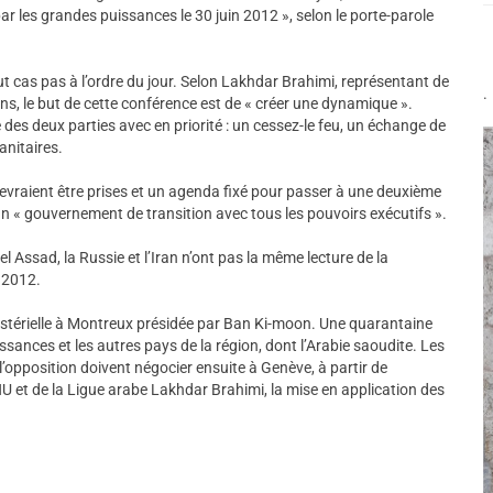
r les grandes puissances le 30 juin 2012 », selon le porte-parole
t cas pas à l’ordre du jour. Selon Lakhdar Brahimi, représentant de
.
ns, le but de cette conférence est de « créer une dynamique ».
des deux parties avec en priorité : un cessez-le feu, un échange de
anitaires.
evraient être prises et un agenda fixé pour passer à une deuxième
un « gouvernement de transition avec tous les pouvoirs exécutifs ».
l Assad, la Russie et l’Iran n’ont pas la même lecture de la
n 2012.
nistérielle à Montreux présidée par Ban Ki-moon. Une quarantaine
sances et les autres pays de la région, dont l’Arabie saoudite. Les
’opposition doivent négocier ensuite à Genève, à partir de
NU et de la Ligue arabe Lakhdar Brahimi, la mise en application des