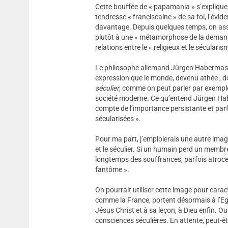
Cette bouffée de « papamania » s’explique d
tendresse « franciscaine » de sa foi, l’évid
davantage. Depuis quelques temps, on assis
plutôt à une « métamorphose de la demande
relations entre le « religieux et le sécularis
Le philosophe allemand Jürgen Habermas parl
expression que le monde, devenu athée , doi
séculier
, comme on peut parler par exemple
société moderne. Ce qu’entend Jürgen Haber
compte de l’importance persistante et parf
sécularisées ».
Pour ma part, j’emploierais une autre imag
et le séculier. Si un humain perd un membr
longtemps des souffrances, parfois atroce
fantôme ».
On pourrait utiliser cette image pour cara
comme la France, portent désormais à l’Egli
Jésus Christ et à sa leçon, à Dieu enfin. Ou
consciences séculières. En attente, peut-ê