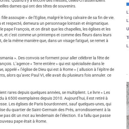
 mortes. Quand il y a encore des messes, celles-ci rassemblent
eilles dames qui ont des têtes de souvenirs.
L
lle assoupie » de l’Eglise, malgré le long calvaire de sa fin de vie.
L
nu et respecté, demeura un personnage lointain et énigmatique.
U
e pape François, et on dirait que les chapelles, les églises et les
ent, et c’est comme un printemps et comme des fleurs dans leurs
T
nt, de la même manière que, dans un visage fatigué, se remet à
L
mania ». Des convois se forment pour aller célébrer la fête de
ois. L’agence « Terre entière » qui est spécialisée dans le
ue, appelé « l’église de Dieu qui est à Rome » ( allusion à l’épître de
.
s, alors qu’avec Paul VI, elle avait du plusieurs fois annuler. ce
nt rares depuis quelques années, se multiplient. Le livre « Les
du à 6500 exemplaires depuis 2010. Aujourd’hui, il est retiré à
tesse. Les églises de Paris bourdonnent, sauf quelques-unes, qui
ise du quartier de Saint-Germain des Prés, arrondissement à la
ême pas dit un mot au lendemain de l’élection. Il a fallu que passe
nouveau pape était à Rome.