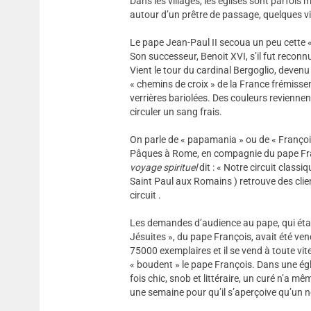
Dans les villages, les églises sont parfois
autour d’un prêtre de passage, quelques vi
Le pape Jean-Paul II secoua un peu cette « fi
Son successeur, Benoit XVI, s’il fut recon
Vient le tour du cardinal Bergoglio, devenu l
« chemins de croix » de la France frémiss
verrières bariolées. Des couleurs revienne
circuler un sang frais.
On parle de « papamania » ou de « François
Pâques à Rome, en compagnie du pape Franç
voyage
spirituel
dit : « Notre circuit classiq
Saint Paul aux Romains ) retrouve des client
circuit .
Les demandes d’audience au pape, qui étaie
Jésuites », du pape François, avait été ven
75000 exemplaires et il se vend à toute vi
« boudent » le pape François. Dans une égl
fois chic, snob et littéraire, un curé n’a m
une semaine pour qu’il s’aperçoive qu’un 