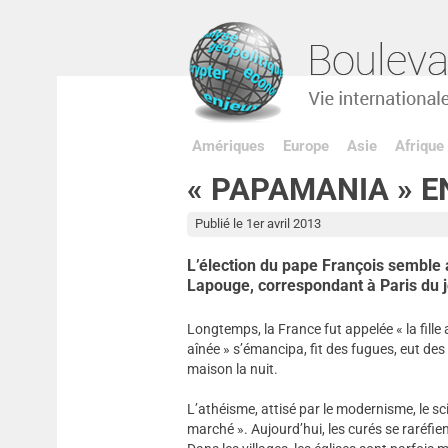
Amériques
Europe
Asie
Afrique
« PAPAMANIA » E
Publié le 1er avril 2013
L’élection du pape François semble av
Lapouge, correspondant à Paris du j
Longtemps, la France fut appelée « la fille aî
aînée » s’émancipa, fit des fugues, eut des
maison la nuit.
L’athéisme, attisé par le modernisme, le s
marché ». Aujourd’hui, les curés se raréfien