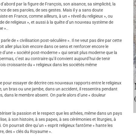
’abord par la figure de François, son aisance, sa simplicité, la
ence de ses paroles, de ses gestes. Mais il y a sans doute
te en France, comme ailleurs, à un « réveil du religieux », ou
 de religieux », et aussi à la quête d’un nouveau système de
me »..
e de « civilisation post-séculière ». Il ne veut pas dire par cette
t aller plus loin encore dans ce sens et renforcer encore le
 d’une « société post-moderne » qui serait plus moderne que la
mas, c’est au contraire qu’il convient aujourd’hui de tenir
ois croissante du « religieux dans les sociétés même
e pour essayer de décrire ces nouveaux rapports entre le religieux
e, un bras ou une jambe, dans un accident, il ressentira pendant
s, dans le membre absent. On parle alors d’une « douleur
ctériser la passion et le respect que les athées, même dans un pays
se, à son histoire, à ses papes, à ses cérémonies et liturgies, à
i. On pourrait dire qu’un « esprit religieux fantôme » hante les
tre, des « clés du Royaume ».