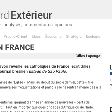
Proche-Orient
Idées
Économie
Stratégie
Ecologie
N FRANCE
Gilles Lapouge
oir réveillé les catholiques de France, écrit Gilles
ournal brésilien
Estado de Sao Paulo
.
L
née de l’Eglise ». Mais, au début du siècle dernier, cette « fille
m
 mauvaises fréquentations et parfois elle ne rentrait même pas à la
cientisme, gagnait d’année en année de nouvelles « parts de
t. Il faut en importer quelques brigades d’Afrique ou de l’Inde.