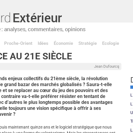
Proche-Orient
Idées
Économie
Stratégie
Ecologie
E AU 21E SIÈCLE
Jean Dufourcq
ds enjeux collectifs du 21ème siècle, la révolution
le grand bazar des marchés globalisés ? Saura-t-elle
et se replacer au cœur du jeu des pouvoirs et des
L
ontraire va-t-elle préférer résister en tentant de
avec d’autres le plus longtemps possible des avantages
L
lle toujours une vision spécifique à offrir à ses
U
avenir ?
T
uis maintenant quinze ans et le logiciel stratégique que nous
L
rge place à une forme de volontarisme. Mais les circonstances ont