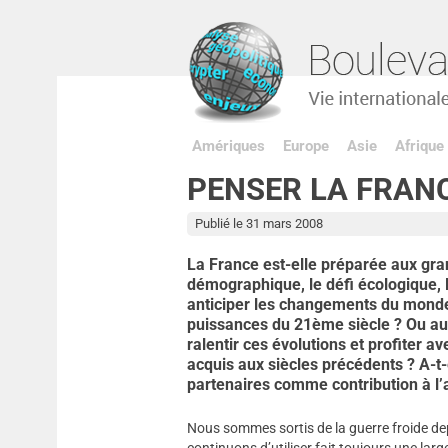
Amériques
Europe
Asie
Afrique
PENSER LA FRANC
Publié le 31 mars 2008
La France est-elle préparée aux gran
démographique, le défi écologique, 
anticiper les changements du monde 
puissances du 21ème siècle ? Ou au c
ralentir ces évolutions et profiter 
acquis aux siècles précédents ? A-t-e
partenaires comme contribution à l’
Nous sommes sortis de la guerre froide dep
continuons d’utiliser fait toujours une la