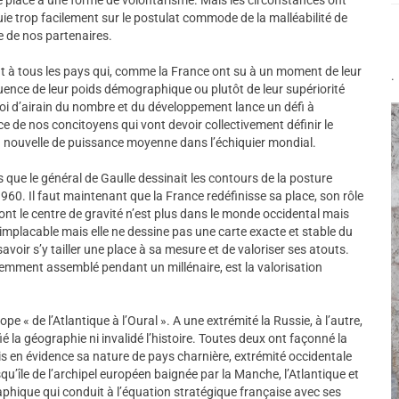
ie trop facilement sur le postulat commode de la malléabilité de
 de nos partenaires.
ut à tous les pays qui, comme la France ont su à un moment de leur
.
nfluence de leur poids démographique ou plutôt de leur supériorité
loi d’airain du nombre et du développement lance un défi à
gence de nos concitoyens qui vont devoir collectivement définir le
n nouvelle de puissance moyenne dans l’échiquier mondial.
s que le général de Gaulle dessinait les contours de la posture
960. Il faut maintenant que la France redéfinisse sa place, son rôle
nt le centre de gravité n’est plus dans le monde occidental mais
t implacable mais elle ne dessine pas une carte exacte et stable du
avoir s’y tailler une place à sa mesure et de valoriser ses atouts.
iemment assemblé pendant un millénaire, est la valorisation
ope « de l’Atlantique à l’Oural ». A une extrémité la Russie, à l’autre,
é la géographie ni invalidé l’histoire. Toutes deux ont façonné la
is en évidence sa nature de pays charnière, extrémité occidentale
u’île de l’archipel européen baignée par la Manche, l’Atlantique et
phique qui conduit à l’équation stratégique française avec ses