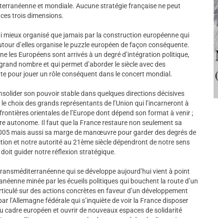
iterranéenne et mondiale. Aucune stratégie française ne peut
 ces trois dimensions.
ui mieux organisé que jamais par la construction européenne qui
tour d’elles organise le puzzle européen de façon conséquente.
ne les Européens sont arrivés à un degré d’intégration politique,
grand nombre et qui permet d’aborder le siècle avec des
sante pour jouer un rôle conséquent dans le concert mondial.
nsolider son pouvoir stable dans quelques directions décisives
 le choix des grands représentants de l’Union qui l’incarneront à
s frontières orientales de l’Europe dont dépend son format à venir ;
eure autonome. Il faut que la France restaure non seulement sa
 2005 mais aussi sa marge de manœuvre pour garder des degrés de
’action et notre autorité au 21ème siècle dépendront de notre sens
doit guider notre réflexion stratégique.
transméditerranéenne qui se développe aujourd’hui vient à point
néenne minée par les écueils politiques qui bouchent la route d’un
articulé sur des actions concrètes en faveur d’un développement
ar l’Allemagne fédérale qui s’inquiète de voir la France disposer
du cadre européen et ouvrir de nouveaux espaces de solidarité