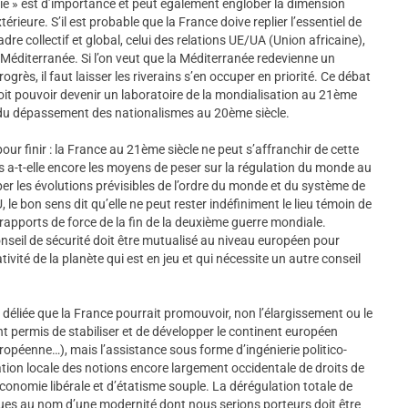
ie » est d’importance et peut également englober la dimension
érieure. S’il est probable que la France doive replier l’essentiel de
re collectif et global, celui des relations UE/UA (Union africaine),
 Méditerranée. Si l’on veut que la Méditerranée redevienne un
rogrès, il faut laisser les riverains s’en occuper en priorité. Ce débat
oit pouvoir devenir un laboratoire de la mondialisation au 21ème
e du dépassement des nationalismes au 20ème siècle.
ur finir : la France au 21ème siècle ne peut s’affranchir de cette
 a-t-elle encore les moyens de peser sur la régulation du monde au
iper les évolutions prévisibles de l’ordre du monde et du système de
, le bon sens dit qu’elle ne peut rester indéfiniment le lieu témoin de
 rapports de force de la fin de la deuxième guerre mondiale.
nseil de sécurité doit être mutualisé au niveau européen pour
vité de la planète qui est en jeu et qui nécessite un autre conseil
 déliée que la France pourrait promouvoir, non l’élargissement ou le
t permis de stabiliser et de développer le continent européen
éenne…), mais l’assistance sous forme d’ingénierie politico-
ion locale des notions encore largement occidentale de droits de
onomie libérale et d’étatisme souple. La dérégulation totale de
ques au nom d’une modernité dont nous serions porteurs doit être