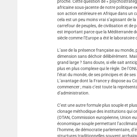
proche. Cette question de « psychostratég
africaine sous-jacente de notre politique ext
son action extérieure en Afrique dans un cad
cela est un peu moins vrai s’agissant de la
carrefour de peuples, de civilisation et de p
est important parce que la Méditerranée d
siècle comme l’Europe a été le laboratoir
L’axe de la présence française au monde, po
dimension sans déchoir délibérément. Mais
grand large ? Sans doute, si elle sait antic
plus en plus complexe qui le règle. De l’ONU
l’état du monde, de ses principes et de ses
L’avantage dont la France y dispose au Co
commencer ; mais c’est toute la représentati
d’administration.
C’est une autre formule plus souple et plus
clonage méthodique des institutions qui on
(OTAN, Commission européenne, Union europ
économique souple permettant l’acclimatat
l’homme, de démocratie parlementaire, d’éc
structures traditionnelles souvent archaï