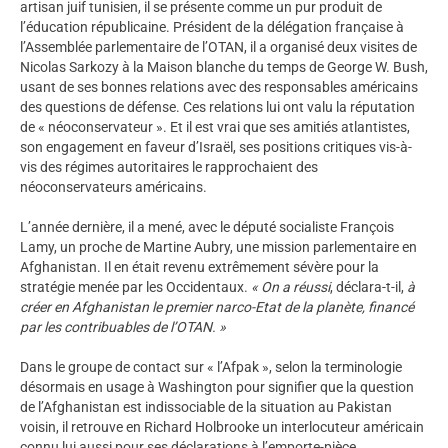
artisan juif tunisien, il se présente comme un pur produit de
l’éducation républicaine. Président de la délégation française à
l’Assemblée parlementaire de l’OTAN, il a organisé deux visites de
Nicolas Sarkozy à la Maison blanche du temps de George W. Bush,
usant de ses bonnes relations avec des responsables américains
des questions de défense. Ces relations lui ont valu la réputation
de « néoconservateur ». Et il est vrai que ses amitiés atlantistes,
son engagement en faveur d’Israël, ses positions critiques vis-à-
vis des régimes autoritaires le rapprochaient des
néoconservateurs américains.
L’année dernière, il a mené, avec le député socialiste François
Lamy, un proche de Martine Aubry, une mission parlementaire en
Afghanistan. Il en était revenu extrêmement sévère pour la
stratégie menée par les Occidentaux.
« On a réussi
, déclara-t-il,
à
créer en Afghanistan le premier narco-Etat de la planète, financé
par les contribuables de l’OTAN. »
Dans le groupe de contact sur « l’Afpak », selon la terminologie
désormais en usage à Washington pour signifier que la question
de l’Afghanistan est indissociable de la situation au Pakistan
voisin, il retrouve en Richard Holbrooke un interlocuteur américain
connu lui aussi pour ses déclarations à l’emporte-pièce.