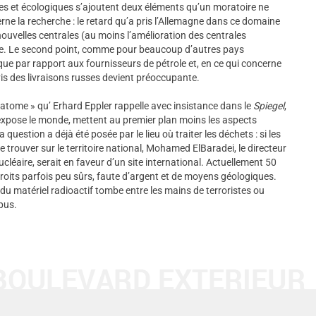
s et écologiques s’ajoutent deux éléments qu’un moratoire ne
ne la recherche : le retard qu’a pris l’Allemagne dans ce domaine
nouvelles centrales (au moins l’amélioration des centrales
ire. Le second point, comme pour beaucoup d’autres pays
ue par rapport aux fournisseurs de pétrole et, en ce qui concerne
is des livraisons russes devient préoccupante.
l’atome » qu’ Erhard Eppler rappelle avec insistance dans le
Spiegel
,
 expose le monde, mettent au premier plan moins les aspects
question a déjà été posée par le lieu où traiter les déchets : si les
e trouver sur le territoire national, Mohamed ElBaradei, le directeur
ucléaire, serait en faveur d’un site international. Actuellement 50
oits parfois peu sûrs, faute d’argent et de moyens géologiques.
e du matériel radioactif tombe entre les mains de terroristes ou
mpus.