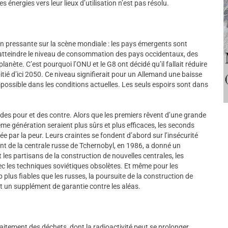
s énergies vers leur lieux d’utilisation n’est pas résolu.
on pressante sur la scène mondiale : les pays émergents sont
d’atteindre le niveau de consommation des pays occidentaux, des
planète. C’est pourquoi l’ONU et le G8 ont décidé qu’il fallait réduire
itié d’ici 2050. Ce niveau signifierait pour un Allemand une baisse
ossible dans les conditions actuelles. Les seuls espoirs sont dans
s des pour et des contre. Alors que les premiers rêvent d’une grande
me génération seraient plus sûrs et plus efficaces, les seconds
ée par la peur. Leurs craintes se fondent d’abord sur l’insécurité
dent de la centrale russe de Tchernobyl, en 1986, a donné un
les partisans de la construction de nouvelles centrales, les
vec les techniques soviétiques obsolètes. Et même pour les
plus fiables que les russes, la poursuite de la construction de
it un supplément de garantie contre les aléas.
traitement des déchets, dont la radioactivité peut se prolonger