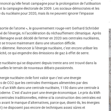
nnoncé qu’elle ferait campagne pour la prolongation de l’utilisation
nt la campagne électorale de 2009. Les sociaux-démocrates et les
ie du nucléaire pour 2020, mais ils ne peuvent ignorer l’impasse
.
a sortie de l’atome », le gouvernement rouge-vert Gerhard Schröder
é de l’énergie, ni l’accélération du réchauffement climatique. Après
, l’Allemagne avait décidé de fermer en 2020 ses centrales nucléaires,
e se trouve maintenant dans une situation difficile.
 dilemme. Renoncer à l’énergie nucléaire, c’est encore utiliser les
icité, ce qui engendre des émissions de gaz à effet de serre.
ie nucléaire qui se disputent depuis trente ans ont trouvé dans la
elles le terrain de nouveaux débats passionnés.
ergie nucléaire civile font valoir que c’est une énergie
ns de CO2 que les centrales thermiques alimentées par des
on d’un kWh dans une centrale nucléaire, 1150 dans une centrale à
derne. C’est d’autre part une énergie économique. Le prix du kWh
entrales traditionnelles, même si la construction des centrales est
avant le manque d’alternatives, parce que, disent-ils, les énergies
ut) ne disposent pas encore de techniques assez sûres et