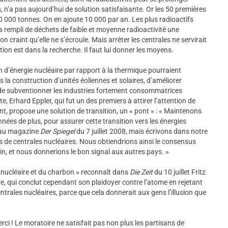
 n’a pas aujourd’hui de solution satisfaisante. Or les 50 premières
00 000 tonnes. On en ajoute 10 000 par an. Les plus radioactifs
 rempli de déchets de faible et moyenne radioactivité une
n craint qu’elle ne s’écroule. Mais arrêter les centrales ne servirait
ution est dans la recherche. Il faut lui donner les moyens.
 d’énergie nucléaire par rapport à la thermique pourraient
s la construction d’unités éoliennes et solaires, d’améliorer
et de subventionner les industries fortement consommatrices
, Erhard Eppler, qui fut un des premiers à attirer l’attention de
t, propose une solution de transition, un « pont » : « Maintenons
nées de plus, pour assurer cette transition vers les énergies
é au magazine
Der Spiegel
du 7 juillet 2008, mais écrivons dans notre
 de centrales nucléaires. Nous obtiendrions ainsi le consensus
in, et nous donnerions le bon signal aux autres pays. »
 nucléaire et du charbon » reconnaît dans
Die Zeit
du 10 juillet Fritz
re, qui conclut cependant son plaidoyer contre l’atome en rejetant
centrales nucléaires, parce que cela donnerait aux gens l’illusion que
merci ! Le moratoire ne satisfait pas non plus les partisans de