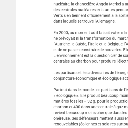
nucléaire, la chancelière Angela Merkel a a
des centrales nucléaires existantes penda
Verts s’en tiennent officiellement à la sort
dans laquelle se trouve l’Allemagne.
En 2000, au moment où il faisait voter « l
ne prévoyait ni la transformation du march
l’Autriche, la Suède, l’Italie et la Belgique
et de ne pas en construire de nouvelles. Ell
L’environnement est la question clef de son
centrales au charbon pour produire l’électr
Les partisans et les adversaires de l’énerg
conjoncture économique et écologique actu
Partout dans le monde, les partisans de l’én
« écologique ». Elle produit beaucoup moi
matières fossiles – 32 g. pour la producti
charbon et 400 dans une centrale à gaz mo
revient beaucoup moins cher que dans les c
onéreuse. Ses défenseurs mettent aussi en 
renouvelables (éoliennes et solaires surto