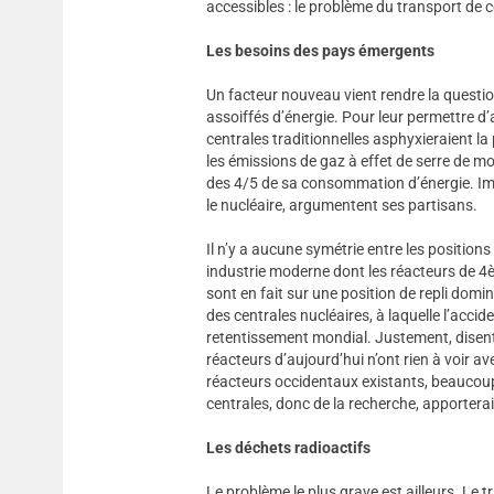
accessibles : le problème du transport de ce
Les besoins des pays émergents
Un facteur nouveau vient rendre la questi
assoiffés d’énergie. Pour leur permettre 
centrales traditionnelles asphyxieraient la 
les émissions de gaz à effet de serre de mo
des 4/5 de sa consommation d’énergie. Imp
le nucléaire, argumentent ses partisans.
Il n’y a aucune symétrie entre les position
industrie moderne dont les réacteurs de 4è
sont en fait sur une position de repli domin
des centrales nucléaires, à laquelle l’acci
retentissement mondial. Justement, disent 
réacteurs d’aujourd’hui n’ont rien à voir a
réacteurs occidentaux existants, beaucoup 
centrales, donc de la recherche, apportera
Les déchets radioactifs
Le problème le plus grave est ailleurs. Le 