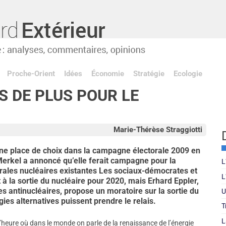
Proche-Orient
Idées
Économie
Stratégie
Ecologie
 DE PLUS POUR LE
Marie-Thérèse Straggiotti
ne place de choix dans la campagne électorale 2009 en
erkel a annoncé qu’elle ferait campagne pour la
L
ntrales nucléaires existantes Les sociaux-démocrates et
L
t à la sortie du nucléaire pour 2020, mais Erhard Eppler,
s antinucléaires, propose un moratoire sur la sortie du
U
gies alternatives puissent prendre le relais.
T
L
 A l’heure où dans le monde on parle de la renaissance de l’énergie