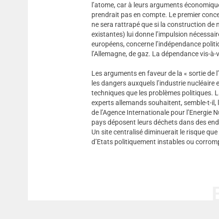
l’atome, car à leurs arguments économique
prendrait pas en compte. Le premier concer
ne sera rattrapé que si la construction de 
existantes) lui donne l’impulsion nécessa
européens, concerne l’indépendance politiq
l’Allemagne, de gaz. La dépendance vis-à-v
Les arguments en faveur de la « sortie de 
les dangers auxquels l’industrie nucléaire
techniques que les problèmes politiques. La 
experts allemands souhaitent, semble-t-il, l
de l’Agence Internationale pour l’Energie N
pays déposent leurs déchets dans des endr
Un site centralisé diminuerait le risque qu
d’Etats politiquement instables ou corro