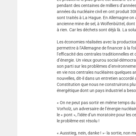
pendant des centaines de milliers d’années,
années du nucléaire civil en ont produit 3
sont traités à La Hague. En Allemagne on a
ancienne mine de sel, à Wolfenbüttel, dont o
à rien. Car les déchets sont déjà là. La sol
Les économies réalisées avec la production
permettre à l’Allemagne de financer à la foi
l’efficacité des centrales traditionnelles 
d’énergie. Un vieux gourou social-démocrate
son parti sur les problèmes d’environnemen
en vie nos centrales nucléaires quelques an
nouvelles, dit-il dans un entretien accord
Constitution que nous ne construirons plus
énergétique dont un pays industriel a beso
« On ne peut pas sortir en même temps du
Vorholz, un adversaire de l’énergie nucléai
le « pont », l’idée d’un moratoire pour les 
le problème est résolu !
« Ausstieg, nein, danke ! »- la sortie, non 