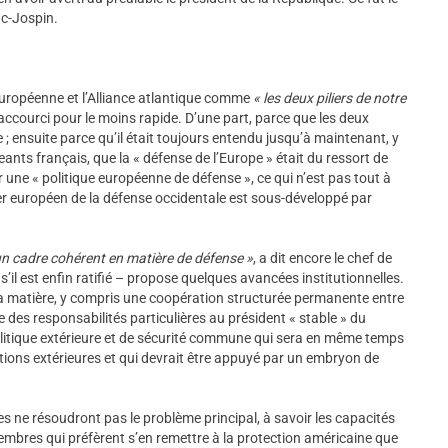
ac-Jospin.
européenne et l’Alliance atlantique comme
« les deux piliers de notre
raccourci pour le moins rapide. D’une part, parce que les deux
 ensuite parce qu’il était toujours entendu jusqu’à maintenant, y
eants français, que la « défense de l’Europe » était du ressort de
r une « politique européenne de défense », ce qui n’est pas tout à
lier européen de la défense occidentale est sous-développé par
un cadre cohérent en matière de défense »
, a dit encore le chef de
 – s’il est enfin ratifié – propose quelques avancées institutionnelles.
la matière, y compris une coopération structurée permanente entre
des responsabilités particulières au président « stable » du
olitique extérieure et de sécurité commune qui sera en même temps
ons extérieures et qui devrait être appuyé par un embryon de
es ne résoudront pas le problème principal, à savoir les capacités
 membres qui préfèrent s’en remettre à la protection américaine que