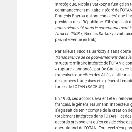
stratégique, Nicolas Sarkozy a fustigé en t
commandement militaire intégré de l’OTAN. 
François Bayrou qui ont considéré que l’in
président de la République. S’il s’agissai
nous avions été dans le commandement inté
l’Irak en 2003 »
, Nicolas Sarkozy avait rai
pas intervenue en Irak).
Par ailleurs, Nicolas Sarkozy a sans doute
transparence de ce gouvernement dans les
structure militaire intégrée de l’OTAN a c
« rupture » annoncée par De Gaulle, avec l
françaises aux côtés des Alliés, d’ailleurs 
des armées françaises et le général Lemni
forces de l’OTAN (SACEUR).
En 1993, ces accords avaient été « rénovés
français, le général Naumann, inspecteur gé
s’agissait de tenir compte de la création 
totalement intégrées dans l’OTAN – et des 
accords prévoyaient qu’en cas de crise d
opérationnel de l’OTAN. Tout ceci s’est pas