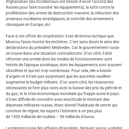
Afghanistan (les Occidentaux ont besoin d’avoir l’accord des
Russes pour faire transiter les équipements), la lutte contre la
prolifération des armes de destruction massive, la réduction des
arsenaux nucléaires stratégiques, le contrôle des armements
classiques en Europe, etc.
Face à ces offres de coopération, il est de bonne tactique que
Moscou fasse monter les enchères. C’est sans doute le sens des
déclarations du président Medvedev. Car le gouvernement russe
se trouve dans une situation contradictoire. D’un côté, il doit
réformer une armée dont les modes de fonctionnement sont
hérités de l’époque soviétique, dont les équipements sont souvent
obsolètes et qui est trop nombreuse. Pour cela, elle a besoin
d’argent et il n’est pas surprenant que les autorités veuillent
augmenter le budget militaire. D’un autre côté, les ressources
nécessaires se font plus rares avec la baisse des prix du pétrole et
du gaz, et la crise économique mondiale qui frappe aussi le pays.
S’il est difficile de connaître avec exactitude le montant des
dépenses militaires russes, étant donné l’habitude de secret qui
continue de régner, les experts l’estiment à un peu plus
de 1300 milliards de roubles – 38 milliards d’euros.
Le ministre russe des affaires étrangères, Sergueï Lavrov, a répété