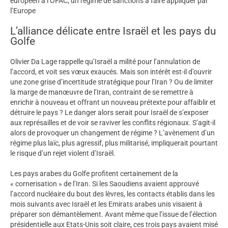
européen à l’OFAC, un régime de sanctions à faire appliquer par
l’Europe
L’alliance délicate entre Israël et les pays du
Golfe
Olivier Da Lage rappelle qu’Israël a milité pour l’annulation de
l’accord, et voit ses vœux exaucés. Mais son intérêt est-il d’ouvrir
une zone grise d’incertitude stratégique pour l’Iran ? Ou de limiter
la marge de manœuvre de l’Iran, contraint de se remettre à
enrichir à nouveau et offrant un nouveau prétexte pour affaiblir et
détruire le pays ? Le danger alors serait pour Israël de s’exposer
aux représailles et de voir se raviver les conflits régionaux. S’agit-il
alors de provoquer un changement de régime ? L’avènement d’un
régime plus laïc, plus agressif, plus militarisé, impliquerait pourtant
le risque d’un rejet violent d’Israël.
Les pays arabes du Golfe profitent certainement de la
« cornerisation » de l’Iran. Si les Saoudiens avaient approuvé
l’accord nucléaire du bout des lèvres, les contacts établis dans les
mois suivants avec Israël et les Emirats arabes unis visaient à
préparer son démantèlement. Avant même que l’issue de l’élection
présidentielle aux Etats-Unis soit claire, ces trois pays avaient misé