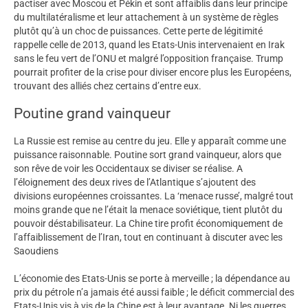
pactiser avec Moscou et Pékin et sont affaiblis dans leur principe
du multilatéralisme et leur attachement à un système de règles
plutôt qu’à un choc de puissances. Cette perte de légitimité
rappelle celle de 2013, quand les Etats-Unis intervenaient en Irak
sans le feu vert de l’ONU et malgré l’opposition française. Trump
pourrait profiter de la crise pour diviser encore plus les Européens,
trouvant des alliés chez certains d’entre eux.
Poutine grand vainqueur
La Russie est remise au centre du jeu. Elle y apparaît comme une
puissance raisonnable. Poutine sort grand vainqueur, alors que
son rêve de voir les Occidentaux se diviser se réalise. A
l’éloignement des deux rives de l’Atlantique s’ajoutent des
divisions européennes croissantes. La ‘menace russe’, malgré tout
moins grande que ne l’était la menace soviétique, tient plutôt du
pouvoir déstabilisateur. La Chine tire profit économiquement de
l’affaiblissement de l’Iran, tout en continuant à discuter avec les
Saoudiens
L’économie des Etats-Unis se porte à merveille ; la dépendance au
prix du pétrole n’a jamais été aussi faible ; le déficit commercial des
Etats-Unis vis à vis de la Chine est à leur avantage. Ni les guerres