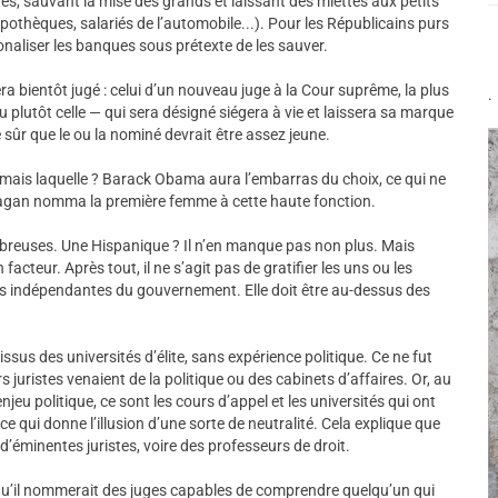
caires, sauvant la mise des grands et laissant des miettes aux petits
pothèques, salariés de l’automobile...). Pour les Républicains purs
tionaliser les banques sous prétexte de les sauver.
era bientôt jugé : celui d’un nouveau juge à la Cour suprême, la plus
.
u plutôt celle — qui sera désigné siégera à vie et laissera sa marque
e sûr que le ou la nominé devrait être assez jeune.
mais laquelle ? Barack Obama aura l’embarras du choix, ce qui ne
Reagan nomma la première femme à cette haute fonction.
ombreuses. Une Hispanique ? Il n’en manque pas non plus. Mais
cteur. Après tout, il ne s’agit pas de gratifier les uns ou les
hes indépendantes du gouvernement. Elle doit être au-dessus des
ssus des universités d’élite, sans expérience politique. Ce ne fut
 juristes venaient de la politique ou des cabinets d’affaires. Or, au
njeu politique, ce sont les cours d’appel et les universités qui ont
 ce qui donne l’illusion d’une sorte de neutralité. Cela explique que
d’éminentes juristes, voire des professeurs de droit.
qu’il nommerait des juges capables de comprendre quelqu’un qui