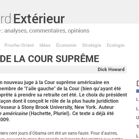
Proche-Orient
Idées
Économie
Stratégie
Ecologie
 DE LA COUR SUPRÊME
Dick Howard
 nouveau juge à la Cour suprême américaine en
mbre de "l’aile gauche" de la Cour (bien qu’ayant été
ête à prendre sa retraite cet été. Le choix du président
L
çon dont il conçoit le rôle de la plus haute juridiction
fesseur à Stony Brook University, New York. Auteur
L
ue américaine
(Hachette, Pluriel). Ce texte a déjà été
U
2009.
T
iers cent jours d’Obama ont été un sans-faute. Pour d’autres,
L