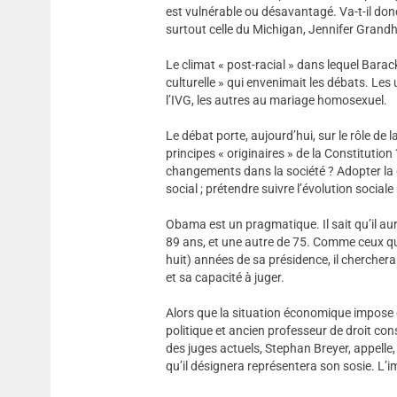
est vulnérable ou désavantagé. Va-t-il donc
surtout celle du Michigan, Jennifer Grandh
Le climat « post-racial » dans lequel Barac
culturelle » qui envenimait les débats. Les 
l’IVG, les autres au mariage homosexuel.
Le débat porte, aujourd’hui, sur le rôle de la
principes « originaires » de la Constitutio
changements dans la société ? Adopter la do
social ; prétendre suivre l’évolution sociale 
Obama est un pragmatique. Il sait qu’il au
89 ans, et une autre de 75. Comme ceux qu
huit) années de sa présidence, il chercher
et sa capacité à juger.
Alors que la situation économique impose d
politique et ancien professeur de droit con
des juges actuels, Stephan Breyer, appelle, 
qu’il désignera représentera son sosie. L’i