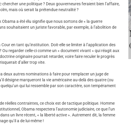
 chercher une politique ? Deux gouverneures feraient bien l’affaire,
olm, mais où serait la prétendue neutralité ?
k Obama a été élu signifie que nous sortons de « la guerre
uns souhaitaient un juriste favorable, par exemple, à l’abolition de
 Cour en tant qu’institution. Doit-elle se limiter à l’application des
n ? Ou regarder celle-ci comme un « document vivant » qui réagit aux
ctrine originaire pourrait retarder, voire faire reculer le progrès
risquerait d’aller trop vite.
ra deux autres nominations à faire pour remplacer un juge de
’il désigne marqueront la vie américaine au-delà des quatre (ou
a quelqu’un qui lui ressemble par son caractère, son tempérament
e réelles contraintes, ce choix est de tactique politique. Homme
stitutionnel, Obama respectera l’autonomie judiciaire, ce que l’un
dans un livre récent, « la liberté active ». Autrement dit, la femme
mage qu’il a de lui-même !