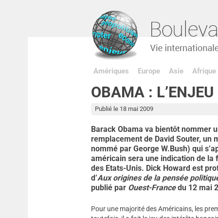
Amériques
Europe
Asie
Afrique
OBAMA : L’ENJEU
Publié le 18 mai 2009
Barack Obama va bientôt nommer un
remplacement de David Souter, un me
nommé par George W.Bush) qui s’appr
américain sera une indication de la fa
des Etats-Unis. Dick Howard est pro
d’
Aux origines de la pensée politiq
publié par
Ouest-France
du 12 mai 
Pour une majorité des Américains, les prem