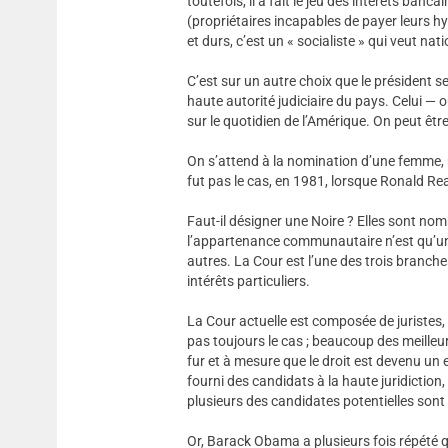
toutefois, il a fait le jeu des intérêts ban
(propriétaires incapables de payer leurs hy
et durs, c’est un « socialiste » qui veut na
C’est sur un autre choix que le président s
haute autorité judiciaire du pays. Celui — o
sur le quotidien de l’Amérique. On peut êtr
On s’attend à la nomination d’une femme, 
fut pas le cas, en 1981, lorsque Ronald 
Faut-il désigner une Noire ? Elles sont n
l’appartenance communautaire n’est qu’un fa
autres. La Cour est l’une des trois branc
intérêts particuliers.
La Cour actuelle est composée de juristes, i
pas toujours le cas ; beaucoup des meilleurs
fur et à mesure que le droit est devenu un e
fourni des candidats à la haute juridiction,
plusieurs des candidates potentielles sont 
Or, Barack Obama a plusieurs fois répété 