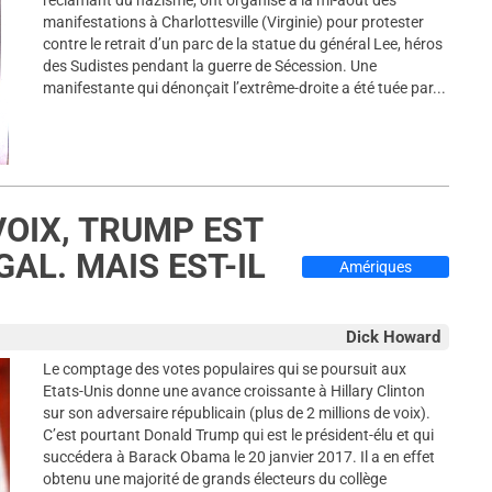
réclamant du nazisme, ont organisé à la mi-août des
manifestations à Charlottesville (Virginie) pour protester
contre le retrait d’un parc de la statue du général Lee, héros
des Sudistes pendant la guerre de Sécession. Une
manifestante qui dénonçait l’extrême-droite a été tuée par...
VOIX, TRUMP EST
AL. MAIS EST-IL
Amériques
Dick Howard
Le comptage des votes populaires qui se poursuit aux
Etats-Unis donne une avance croissante à Hillary Clinton
sur son adversaire républicain (plus de 2 millions de voix).
C’est pourtant Donald Trump qui est le président-élu et qui
succédera à Barack Obama le 20 janvier 2017. Il a en effet
obtenu une majorité de grands électeurs du collège