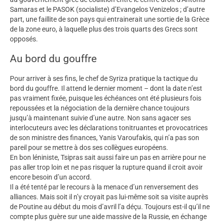
Samaras et le PASOK (socialiste) d’Evangelos Venizelos ; d’autre
part, une faillite de son pays qui entrainerait une sortie de la Grèce
de la zone euro, à laquelle plus des trois quarts des Grecs sont
opposés.
Au bord du gouffre
Pour arriver à ses fins, le chef de Syriza pratique la tactique du
bord du gouffre. Il attend le dernier moment – dont la date n’est
pas vraiment fixée, puisque les échéances ont été plusieurs fois
repoussées et la négociation de la dernière chance toujours
jusqu’à maintenant suivie d’une autre. Non sans agacer ses
interlocuteurs avec les déclarations tonitruantes et provocatrices
de son ministre des finances, Yanis Varoufakis, qui n’a pas son
pareil pour se mettre à dos ses collègues européens.
En bon léniniste, Tsipras sait aussi faire un pas en arrière pour ne
pas aller trop loin et ne pas risquer la rupture quand il croit avoir
encore besoin d’un accord.
Il a été tenté par le recours à la menace d’un renversement des
alliances. Mais soit il n’y croyait pas lui-même soit sa visite auprès
de Poutine au début du mois d’avril l’a déçu. Toujours est-il qu’il ne
compte plus guère sur une aide massive de la Russie, en échange